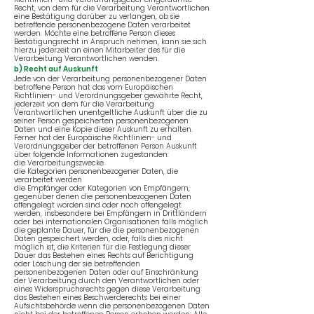
Recht, von dem für die Verarbeitung Verantwortlichen
eine Bestätigung darüber zu verlangen, ob sie
betreffende personenbezogene Daten verarbeitet
werden. Möchte eine betroffene Person dieses
Bestätigungsrecht in Anspruch nehmen, kann sie sich
hierzu jederzeit an einen Mitarbeiter des für die
Verarbeitung Verantwortlichen wenden.
b) Recht auf Auskunft
Jede von der Verarbeitung personenbezogener Daten
betroffene Person hat das vom Europäischen
Richtlinien- und Verordnungsgeber gewährte Recht,
jederzeit von dem für die Verarbeitung
Verantwortlichen unentgeltliche Auskunft über die zu
seiner Person gespeicherten personenbezogenen
Daten und eine Kopie dieser Auskunft zu erhalten.
Ferner hat der Europäische Richtlinien- und
Verordnungsgeber der betroffenen Person Auskunft
über folgende Informationen zugestanden:
die Verarbeitungszwecke
die Kategorien personenbezogener Daten, die
verarbeitet werden
die Empfänger oder Kategorien von Empfängern,
gegenüber denen die personenbezogenen Daten
offengelegt worden sind oder noch offengelegt
werden, insbesondere bei Empfängern in Drittländern
oder bei internationalen Organisationen falls möglich
die geplante Dauer, für die die personenbezogenen
Daten gespeichert werden, oder, falls dies nicht
möglich ist, die Kriterien für die Festlegung dieser
Dauer das Bestehen eines Rechts auf Berichtigung
oder Löschung der sie betreffenden
personenbezogenen Daten oder auf Einschränkung
der Verarbeitung durch den Verantwortlichen oder
eines Widerspruchsrechts gegen diese Verarbeitung
das Bestehen eines Beschwerderechts bei einer
Aufsichtsbehörde wenn die personenbezogenen Daten