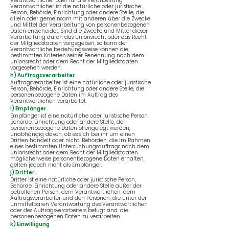
Verantwortlicher oder für die Verarbeitung
Verantwortlicher ist die natürliche oder juristische
Person, Behörde, Einrichtung oder andere Stelle, die
allein oder gemeinsam mit anderen über die Zwecke
und Mittel der Verarbeitung von personenbezogenen
Daten entscheidet. Sind die Zwecke und Mittel dieser
Verarbeitung durch das Unionsrecht oder das Recht
der Mitgliedstaaten vorgegeben, so kann der
Verantwortliche beziehungsweise können die
bestimmten Kriterien seiner Benennung nach dem
Unionsrecht oder dem Recht der Mitgliedstaaten
vorgesehen werden.
h) Auftragsverarbeiter
Auftragsverarbeiter ist eine natürliche oder juristische
Person, Behörde, Einrichtung oder andere Stelle, die
personenbezogene Daten im Auftrag des
Verantwortlichen verarbeitet.
i) Empfänger
Empfänger ist eine natürliche oder juristische Person,
Behörde, Einrichtung oder andere Stelle, der
personenbezogene Daten offengelegt werden,
unabhängig davon, ob es sich bei ihr um einen
Dritten handelt oder nicht. Behörden, die im Rahmen
eines bestimmten Untersuchungsauftrags nach dem
Unionsrecht oder dem Recht der Mitgliedstaaten
möglicherweise personenbezogene Daten erhalten,
gelten jedoch nicht als Empfänger.
j) Dritter
Dritter ist eine natürliche oder juristische Person,
Behörde, Einrichtung oder andere Stelle außer der
betroffenen Person, dem Verantwortlichen, dem
Auftragsverarbeiter und den Personen, die unter der
unmittelbaren Verantwortung des Verantwortlichen
oder des Auftragsverarbeiters befugt sind, die
personenbezogenen Daten zu verarbeiten.
k) Einwilligung