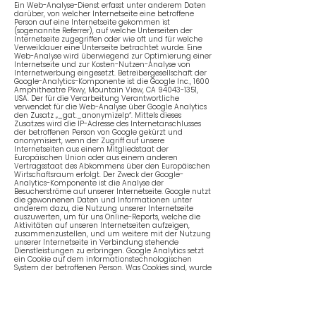
Ein Web-Analyse-Dienst erfasst unter anderem Daten
darüber, von welcher Internetseite eine betroffene
Person auf eine Internetseite gekommen ist
(sogenannte Referrer), auf welche Unterseiten der
Internetseite zugegriffen oder wie oft und für welche
Verweildauer eine Unterseite betrachtet wurde. Eine
Web-Analyse wird überwiegend zur Optimierung einer
Internetseite und zur Kosten-Nutzen-Analyse von
Internetwerbung eingesetzt. Betreibergesellschaft der
Google-Analytics-Komponente ist die Google Inc., 1600
Amphitheatre Pkwy, Mountain View, CA
94043-1351
,
USA. Der für die Verarbeitung Verantwortliche
verwendet für die Web-Analyse über Google Analytics
den Zusatz „_gat._anonymizeIp“. Mittels dieses
Zusatzes wird die IP-Adresse des Internetanschlusses
der betroffenen Person von Google gekürzt und
anonymisiert, wenn der Zugriff auf unsere
Internetseiten aus einem Mitgliedstaat der
Europäischen Union oder aus einem anderen
Vertragsstaat des Abkommens über den Europäischen
Wirtschaftsraum erfolgt. Der Zweck der Google-
Analytics-Komponente ist die Analyse der
Besucherströme auf unserer Internetseite. Google nutzt
die gewonnenen Daten und Informationen unter
anderem dazu, die Nutzung unserer Internetseite
auszuwerten, um für uns Online-Reports, welche die
Aktivitäten auf unseren Internetseiten aufzeigen,
zusammenzustellen, und um weitere mit der Nutzung
unserer Internetseite in Verbindung stehende
Dienstleistungen zu erbringen. Google Analytics setzt
ein Cookie auf dem informationstechnologischen
System der betroffenen Person. Was Cookies sind, wurde
oben bereits erläutert. Mit Setzung des Cookies wird
Google eine Analyse der Benutzung unserer
Internetseite ermöglicht. Durch jeden Aufruf einer der
Einzelseiten dieser Internetseite, die durch den für die
Verarbeitung Verantwortlichen betrieben wird und