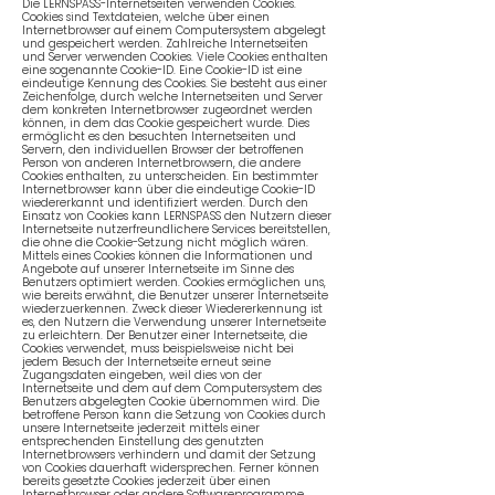
Die LERNSPASS-Internetseiten verwenden Cookies.
Cookies sind Textdateien, welche über einen
Internetbrowser auf einem Computersystem abgelegt
und gespeichert werden. Zahlreiche Internetseiten
und Server verwenden Cookies. Viele Cookies enthalten
eine sogenannte Cookie-ID. Eine Cookie-ID ist eine
eindeutige Kennung des Cookies. Sie besteht aus einer
Zeichenfolge, durch welche Internetseiten und Server
dem konkreten Internetbrowser zugeordnet werden
können, in dem das Cookie gespeichert wurde. Dies
ermöglicht es den besuchten Internetseiten und
Servern, den individuellen Browser der betroffenen
Person von anderen Internetbrowsern, die andere
Cookies enthalten, zu unterscheiden. Ein bestimmter
Internetbrowser kann über die eindeutige Cookie-ID
wiedererkannt und identifiziert werden. Durch den
Einsatz von Cookies kann LERNSPASS den Nutzern dieser
Internetseite nutzerfreundlichere Services bereitstellen,
die ohne die Cookie-Setzung nicht möglich wären.
Mittels eines Cookies können die Informationen und
Angebote auf unserer Internetseite im Sinne des
Benutzers optimiert werden. Cookies ermöglichen uns,
wie bereits erwähnt, die Benutzer unserer Internetseite
wiederzuerkennen. Zweck dieser Wiedererkennung ist
es, den Nutzern die Verwendung unserer Internetseite
zu erleichtern. Der Benutzer einer Internetseite, die
Cookies verwendet, muss beispielsweise nicht bei
jedem Besuch der Internetseite erneut seine
Zugangsdaten eingeben, weil dies von der
Internetseite und dem auf dem Computersystem des
Benutzers abgelegten Cookie übernommen wird. Die
betroffene Person kann die Setzung von Cookies durch
unsere Internetseite jederzeit mittels einer
entsprechenden Einstellung des genutzten
Internetbrowsers verhindern und damit der Setzung
von Cookies dauerhaft widersprechen. Ferner können
bereits gesetzte Cookies jederzeit über einen
Internetbrowser oder andere Softwareprogramme