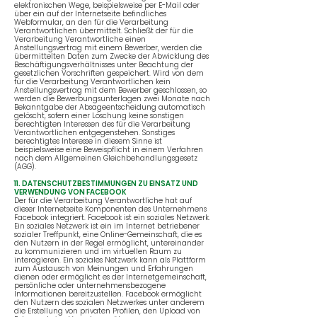
elektronischen Wege, beispielsweise per E-Mail oder
über ein auf der Internetseite befindliches
Webformular, an den für die Verarbeitung
Verantwortlichen übermittelt. Schließt der für die
Verarbeitung Verantwortliche einen
Anstellungsvertrag mit einem Bewerber, werden die
übermittelten Daten zum Zwecke der Abwicklung des
Beschäftigungsverhältnisses unter Beachtung der
gesetzlichen Vorschriften gespeichert. Wird von dem
für die Verarbeitung Verantwortlichen kein
Anstellungsvertrag mit dem Bewerber geschlossen, so
werden die Bewerbungsunterlagen zwei Monate nach
Bekanntgabe der Absageentscheidung automatisch
gelöscht, sofern einer Löschung keine sonstigen
berechtigten Interessen des für die Verarbeitung
Verantwortlichen entgegenstehen. Sonstiges
berechtigtes Interesse in diesem Sinne ist
beispielsweise eine Beweispflicht in einem Verfahren
nach dem Allgemeinen Gleichbehandlungsgesetz
(AGG).
11. DATENSCHUTZBESTIMMUNGEN ZU EINSATZ UND
VERWENDUNG VON FACEBOOK
Der für die Verarbeitung Verantwortliche hat auf
dieser Internetseite Komponenten des Unternehmens
Facebook integriert. Facebook ist ein soziales Netzwerk.
Ein soziales Netzwerk ist ein im Internet betriebener
sozialer Treffpunkt, eine Online-Gemeinschaft, die es
den Nutzern in der Regel ermöglicht, untereinander
zu kommunizieren und im virtuellen Raum zu
interagieren. Ein soziales Netzwerk kann als Plattform
zum Austausch von Meinungen und Erfahrungen
dienen oder ermöglicht es der Internetgemeinschaft,
persönliche oder unternehmensbezogene
Informationen bereitzustellen. Facebook ermöglicht
den Nutzern des sozialen Netzwerkes unter anderem
die Erstellung von privaten Profilen, den Upload von