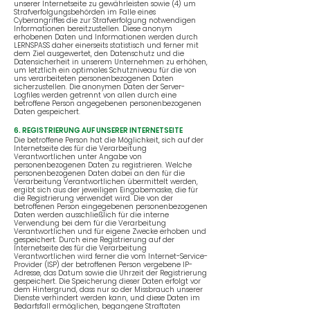
unserer Internetseite zu gewährleisten sowie (4) um
Strafverfolgungsbehörden im Falle eines
Cyberangriffes die zur Strafverfolgung notwendigen
Informationen bereitzustellen. Diese anonym
erhobenen Daten und Informationen werden durch
LERNSPASS daher einerseits statistisch und ferner mit
dem Ziel ausgewertet, den Datenschutz und die
Datensicherheit in unserem Unternehmen zu erhöhen,
um letztlich ein optimales Schutzniveau für die von
uns verarbeiteten personenbezogenen Daten
sicherzustellen. Die anonymen Daten der Server-
Logfiles werden getrennt von allen durch eine
betroffene Person angegebenen personenbezogenen
Daten gespeichert.
6. REGISTRIERUNG AUF UNSERER INTERNETSEITE
Die betroffene Person hat die Möglichkeit, sich auf der
Internetseite des für die Verarbeitung
Verantwortlichen unter Angabe von
personenbezogenen Daten zu registrieren. Welche
personenbezogenen Daten dabei an den für die
Verarbeitung Verantwortlichen übermittelt werden,
ergibt sich aus der jeweiligen Eingabemaske, die für
die Registrierung verwendet wird. Die von der
betroffenen Person eingegebenen personenbezogenen
Daten werden ausschließlich für die interne
Verwendung bei dem für die Verarbeitung
Verantwortlichen und für eigene Zwecke erhoben und
gespeichert. Durch eine Registrierung auf der
Internetseite des für die Verarbeitung
Verantwortlichen wird ferner die vom Internet-Service-
Provider (ISP) der betroffenen Person vergebene IP-
Adresse, das Datum sowie die Uhrzeit der Registrierung
gespeichert. Die Speicherung dieser Daten erfolgt vor
dem Hintergrund, dass nur so der Missbrauch unserer
Dienste verhindert werden kann, und diese Daten im
Bedarfsfall ermöglichen, begangene Straftaten