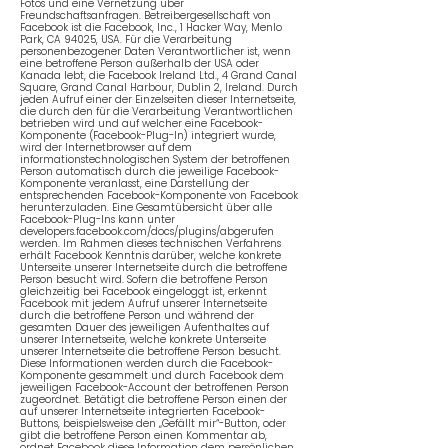
Fotos und eine Vernetzung über
Freundschaftsanfragen. Betreibergesellschaft von
Facebook ist die Facebook, Inc., 1 Hacker Way, Menlo
Park, CA 94025, USA. Für die Verarbeitung
personenbezogener Daten Verantwortlicher ist, wenn
eine betroffene Person außerhalb der USA oder
Kanada lebt, die Facebook Ireland Ltd., 4 Grand Canal
Square, Grand Canal Harbour, Dublin 2, Ireland. Durch
jeden Aufruf einer der Einzelseiten dieser Internetseite,
die durch den für die Verarbeitung Verantwortlichen
betrieben wird und auf welcher eine Facebook-
Komponente (Facebook-Plug-In) integriert wurde,
wird der Internetbrowser auf dem
informationstechnologischen System der betroffenen
Person automatisch durch die jeweilige Facebook-
Komponente veranlasst, eine Darstellung der
entsprechenden Facebook-Komponente von Facebook
herunterzuladen. Eine Gesamtübersicht über alle
Facebook-Plug-Ins kann unter
developers.facebook.com/docs/plugins/abgerufen
werden. Im Rahmen dieses technischen Verfahrens
erhält Facebook Kenntnis darüber, welche konkrete
Unterseite unserer Internetseite durch die betroffene
Person besucht wird. Sofern die betroffene Person
gleichzeitig bei Facebook eingeloggt ist, erkennt
Facebook mit jedem Aufruf unserer Internetseite
durch die betroffene Person und während der
gesamten Dauer des jeweiligen Aufenthaltes auf
unserer Internetseite, welche konkrete Unterseite
unserer Internetseite die betroffene Person besucht.
Diese Informationen werden durch die Facebook-
Komponente gesammelt und durch Facebook dem
jeweiligen Facebook-Account der betroffenen Person
zugeordnet. Betätigt die betroffene Person einen der
auf unserer Internetseite integrierten Facebook-
Buttons, beispielsweise den „Gefällt mir“-Button, oder
gibt die betroffene Person einen Kommentar ab,
ordnet Facebook diese Information dem persönlichen