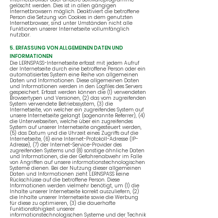
gelöscht werden. Dies ist in allen gängigen
Internetbrowsern möglich. Deaktiviert die betroffene
Person die Setzung von Cookies in dem genutzten
Internetbrowser, sind unter Umständen nicht alle
Funktionen unserer Internetseite vollumfänglich
nutzbar.
5. ERFASSUNG VON ALLGEMEINEN DATEN UND
INFORMATIONEN
Die LERNSPASS-Internetseite erfasst mit jedem Aufruf
der Internetseite durch eine betroffene Person oder ein
automatisiertes System eine Reihe von allgemeinen
Daten und Informationen. Diese allgemeinen Daten
und Informationen werden in den Logfiles des Servers
gespeichert. Erfasst werden können die (1) verwendeten
Browsertypen und Versionen, (2) das vom zugreifenden
System verwendete Betriebssystem, (3) die
Internetseite, von welcher ein zugreifendes System auf
unsere Internetseite gelangt (sogenannte Referrer), (4)
die Unterwebseiten, welche über ein zugreifendes
System auf unserer Internetseite angesteuert werden,
(5) das Datum und die Uhrzeit eines Zugriffs auf die
Internetseite, (6) eine Internet-Protokoll-Adresse (IP-
Adresse), (7) der Internet-Service-Provider des
zugreifenden Systems und (8) sonstige ähnliche Daten
und Informationen, die der Gefahrenabwehr im Falle
von Angriffen auf unsere informationstechnologischen
Systeme dienen. Bei der Nutzung dieser allgemeinen
Daten und Informationen zieht LERNSPASS keine
Rückschlüsse auf die betroffene Person. Diese
Informationen werden vielmehr benötigt, um (1) die
Inhalte unserer Internetseite korrekt auszuliefern, (2)
die Inhalte unserer Internetseite sowie die Werbung
für diese zu optimieren, (3) die dauerhafte
Funktionsfähigkeit unserer
informationstechnologischen Systeme und der Technik