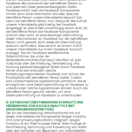
Facebook-Benutzerkonto der betroffenen Person zu
und speichert diese personenbezogenen Daten.
Facebook erhält über die Facebook-Komponente
immer dann eine Information darüber, dass die
betroffene Person unsere Internetseite besucht hat,
wenn die betroffene Person zum Zeitpunkt des Aufrufs
unserer Internetseite gleichzeitig bei Facebook
eingeloggt ist; dies findet unabhängig davon statt, ob
die betroffene Person die Facebook-Komponente
anklickt oder nicht. Ist eine derartige Übermittlung
dieser Informationen an Facebook von der betroffenen
Person nicht gewollt, kann diese die Übermittlung
dadurch verhindern, dass sie sich vor einem Aufruf
unserer Internetseite aus ihrem Facebook-Account
ausloggt. Die von Facebook veröffentlichte
Datenrichtlinie, die unter de-
de.facebook.com/about/privacy/ abrufbar ist, gibt
Aufschluss über die Erhebung, Verarbeitung und
Nutzung personenbezogener Daten durch Facebook.
Ferner wird dort erläutert, welche
Einstellungsmöglichkeiten Facebook zum Schutz der
Privatsphäre der betroffenen Person bietet. Zudem
sind unterschiedliche Applikationen erhältlich, die es
ermöglichen, eine Datenübermittlung an Facebook zu
unterdrücken. Solche Applikationen können durch die
betroffene Person genutzt werden, um eine
Datenübermittlung an Facebook zu unterdrücken.
12. DATENSCHUTZBESTIMMUNGEN ZU EINSATZ UND
VERWENDUNG VON GOOGLE ANALYTICS (MIT
ANONYMISIERUNGSFUNKTION)
Der für die Verarbeitung Verantwortliche hat auf
dieser Internetseite die Komponente Google Analytics
(mit Anonymisierungsfunktion) integriert. Google
Analytics ist ein Web-Analyse-Dienst. Web-Analyse ist
die Erhebung, Sammlung und Auswertung von Daten
über das Verhalten von Besuchern von Internetseiten.