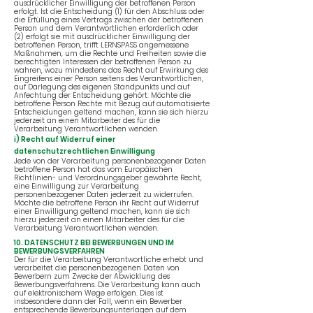
ausdrücklicher Einwilligung der betroffenen Person
erfolgt. Ist die Entscheidung (1) für den Abschluss oder
die Erfüllung eines Vertrags zwischen der betroffenen
Person und dem Verantwortlichen erforderlich oder
(2) erfolgt sie mit ausdrücklicher Einwilligung der
betroffenen Person, trifft LERNSPASS angemessene
Maßnahmen, um die Rechte und Freiheiten sowie die
berechtigten Interessen der betroffenen Person zu
wahren, wozu mindestens das Recht auf Erwirkung des
Eingreifens einer Person seitens des Verantwortlichen,
auf Darlegung des eigenen Standpunkts und auf
Anfechtung der Entscheidung gehört. Möchte die
betroffene Person Rechte mit Bezug auf automatisierte
Entscheidungen geltend machen, kann sie sich hierzu
jederzeit an einen Mitarbeiter des für die
Verarbeitung Verantwortlichen wenden.
i) Recht auf Widerruf einer
datenschutzrechtlichen Einwilligung
Jede von der Verarbeitung personenbezogener Daten
betroffene Person hat das vom Europäischen
Richtlinien- und Verordnungsgeber gewährte Recht,
eine Einwilligung zur Verarbeitung
personenbezogener Daten jederzeit zu widerrufen.
Möchte die betroffene Person ihr Recht auf Widerruf
einer Einwilligung geltend machen, kann sie sich
hierzu jederzeit an einen Mitarbeiter des für die
Verarbeitung Verantwortlichen wenden.
10. DATENSCHUTZ BEI BEWERBUNGEN UND IM
BEWERBUNGSVERFAHREN
Der für die Verarbeitung Verantwortliche erhebt und
verarbeitet die personenbezogenen Daten von
Bewerbern zum Zwecke der Abwicklung des
Bewerbungsverfahrens. Die Verarbeitung kann auch
auf elektronischem Wege erfolgen. Dies ist
insbesondere dann der Fall, wenn ein Bewerber
entsprechende Bewerbungsunterlagen auf dem