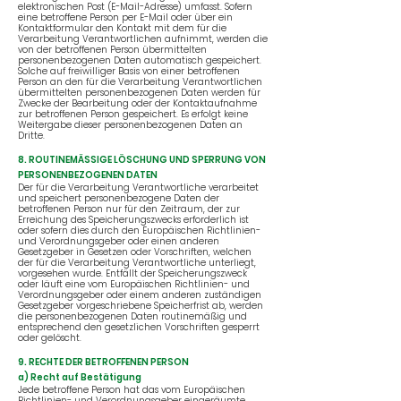
elektronischen Post (E-Mail-Adresse) umfasst. Sofern
eine betroffene Person per E-Mail oder über ein
Kontaktformular den Kontakt mit dem für die
Verarbeitung Verantwortlichen aufnimmt, werden die
von der betroffenen Person übermittelten
personenbezogenen Daten automatisch gespeichert.
Solche auf freiwilliger Basis von einer betroffenen
Person an den für die Verarbeitung Verantwortlichen
übermittelten personenbezogenen Daten werden für
Zwecke der Bearbeitung oder der Kontaktaufnahme
zur betroffenen Person gespeichert. Es erfolgt keine
Weitergabe dieser personenbezogenen Daten an
Dritte.
8. ROUTINEMÄSSIGE LÖSCHUNG UND SPERRUNG VON
PERSONENBEZOGENEN DATEN
Der für die Verarbeitung Verantwortliche verarbeitet
und speichert personenbezogene Daten der
betroffenen Person nur für den Zeitraum, der zur
Erreichung des Speicherungszwecks erforderlich ist
oder sofern dies durch den Europäischen Richtlinien-
und Verordnungsgeber oder einen anderen
Gesetzgeber in Gesetzen oder Vorschriften, welchen
der für die Verarbeitung Verantwortliche unterliegt,
vorgesehen wurde. Entfällt der Speicherungszweck
oder läuft eine vom Europäischen Richtlinien- und
Verordnungsgeber oder einem anderen zuständigen
Gesetzgeber vorgeschriebene Speicherfrist ab, werden
die personenbezogenen Daten routinemäßig und
entsprechend den gesetzlichen Vorschriften gesperrt
oder gelöscht.
9. RECHTE DER BETROFFENEN PERSON
a) Recht auf Bestätigung
Jede betroffene Person hat das vom Europäischen
Richtlinien- und Verordnungsgeber eingeräumte