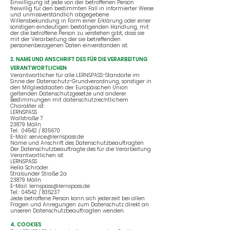
Einwilligung ist jede von der betroffenen Person
freiwillig für den bestimmten Fall in informierter Weise
und unmissverständlich abgegebene
Willensbekundung in Form einer Erklärung oder einer
sonstigen eindeutigen bestätigenden Handlung, mit
der die betroffene Person zu verstehen gibt, dass sie
mit der Verarbeitung der sie betreffenden
personenbezogenen Daten einverstanden ist.
2. NAME UND ANSCHRIFT DES FÜR DIE VERARBEITUNG
VERANTWORTLICHEN
Verantwortlicher für alle LERNSPASS-Standorte im
Sinne der Datenschutz-Grundverordnung, sonstiger in
den Mitgliedstaaten der Europäischen Union
geltenden Datenschutzgesetze und anderer
Bestimmungen mit datenschutzrechtlichem
Charakter ist:
LERNSPASS
Wallstraße 7
23879 Mölln
Tel.: 04542 / 835670
E-Mail: service@lernspass.de
Name und Anschrift des Datenschutzbeauftragten
Der Datenschutzbeauftragte des für die Verarbeitung
Verantwortlichen ist:
LERNSPASS
Hella Schröder
Stralsunder Straße 2a
23879 Mölln
E-Mail: lernspass@lernspass.de
Tel.: 04542 / 835237
Jede betroffene Person kann sich jederzeit bei allen
Fragen und Anregungen zum Datenschutz direkt an
unseren Datenschutzbeauftragten wenden.
4. COOKIES