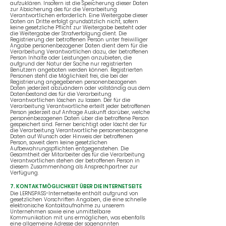
aufzuklären. Insofern ist die Speicherung dieser Daten
zur Absicherung des für die Verarbeitung
Verantwortlichen erforderlich. Eine Weitergabe dieser
Daten an Dritte erfolgt grundsätzlich nicht, sofern
keine gesetzliche Pflicht zur Weitergabe besteht oder
die Weitergabe der Strafverfolgung dient. Die
Registrierung der betroffenen Person unter freiwilliger
Angabe personenbezogener Daten dient dem für die
Verarbeitung Verantwortlichen dazu, der betroffenen
Person Inhalte oder Leistungen anzubieten, die
aufgrund der Natur der Sache nur registrierten
Benutzern angeboten werden können. Registrierten
Personen steht die Möglichkeit frei, die bei der
Registrierung angegebenen personenbezogenen
Daten jederzeit abzuändern oder vollständig aus dem
Datenbestand des für die Verarbeitung
Verantwortlichen löschen zu lassen. Der für die
Verarbeitung Verantwortliche erteilt jeder betroffenen
Person jederzeit auf Anfrage Auskunft darüber, welche
personenbezogenen Daten über die betroffene Person
gespeichert sind. Ferner berichtigt oder löscht der für
die Verarbeitung Verantwortliche personenbezogene
Daten auf Wunsch oder Hinweis der betroffenen
Person, soweit dem keine gesetzlichen
Aufbewahrungspflichten entgegenstehen. Die
Gesamtheit der Mitarbeiter des für die Verarbeitung
Verantwortlichen stehen der betroffenen Person in
diesem Zusammenhang als Ansprechpartner zur
Verfügung.
7. KONTAKTMÖGLICHKEIT ÜBER DIE INTERNETSEITE
Die LERNSPASS-Internetseite enthält aufgrund von
gesetzlichen Vorschriften Angaben, die eine schnelle
elektronische Kontaktaufnahme zu unserem
Unternehmen sowie eine unmittelbare
Kommunikation mit uns ermöglichen, was ebenfalls
eine allgemeine Adresse der sogenannten