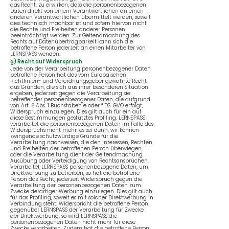
das Recht, zu erwirken, dass die personenbezogenen
Daten direkt von einem Verantwortlichen an einen
anderen Verantwortlichen übermittelt werden, soweit
dies technisch machbar ist und sofern hiervon nicht
die Rechte und Freiheiten anderer Personen
beeinträchtigt werden. Zur Geltendmachung des
Rechts auf Datenübertragbarkeit kann sich die
betroffene Person jederzeit an einen Mitarbeiter von
LERNSPASS wenden.
g) Recht auf Widerspruch
Jede von der Verarbeitung personenbezogener Daten
betroffene Person hat das vom Europäischen
Richtlinien- und Verordnungsgeber gewährte Recht,
aus Gründen, die sich aus ihrer besonderen Situation
ergeben, jederzeit gegen die Verarbeitung sie
betreffender personenbezogener Daten, die aufgrund
von Art. 6 Abs. 1 Buchstaben e oder f DS-GVO erfolgt,
Widerspruch einzulegen. Dies gilt auch für ein auf
diese Bestimmungen gestütztes Profiling. LERNSPASS
verarbeitet die personenbezogenen Daten im Falle des
Widerspruchs nicht mehr, es sei denn, wir können
zwingende schutzwürdige Gründe für die
Verarbeitung nachweisen, die den Interessen, Rechten
und Freiheiten der betroffenen Person überwiegen,
oder die Verarbeitung dient der Geltendmachung,
Ausübung oder Verteidigung von Rechtsansprüchen.
Verarbeitet LERNSPASS personenbezogene Daten, um
Direktwerbung zu betreiben, so hat die betroffene
Person das Recht, jederzeit Widerspruch gegen die
Verarbeitung der personenbezogenen Daten zum
Zwecke derartiger Werbung einzulegen. Dies gilt auch
für das Profiling, soweit es mit solcher Direktwerbung in
Verbindung steht. Widerspricht die betroffene Person
gegenüber LERNSPASS der Verarbeitung für Zwecke
der Direktwerbung, so wird LERNSPASS die
personenbezogenen Daten nicht mehr für diese
Zwecke verarbeiten. Zudem hat die betroffene Person