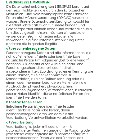
1. BEGRIFFSBESTIMMUNGEN
Die Datenschutzerklärung von LERNSPASS beruht auf
den Begrifflichkeiten, die durch den Europäischen
Richtlinien- und Verordnungsgeber beim Erlass der
Datenschutz-Grundverordnung (DS-GVO) verwendet
wurden. Unsere Datenschutzerklärung soll sowohl für
die Öffentlichkeit als auch für unsere Kunden und
Geschäftspartner einfach lesbar und verständlich sein.
Um dies zu gewährleisten, möchten wir vorab die
verwendeten Begrifflichkeiten erläutern. Wir
verwenden in dieser Datenschutzerklärung unter
anderem die folgenden Begriffe:
a) personenbezogene Daten
Personenbezogene Daten sind alle Informationen, die
sich auf eine identifizierte oder identifizierbare
natürliche Person (im Folgenden „betroffene Person“)
beziehen. Als identifizierbar wird eine natürliche
Person angesehen, die direkt oder indirekt,
insbesondere mittels Zuordnung zu einer Kennung wie
einem Namen, zu einer Kennnummer, zu
Standortdaten, zu einer Online-Kennung oder zu
einem oder mehreren besonderen Merkmalen, die
Ausdruck der physischen, physiologischen,
genetischen, psychischen, wirtschaftlichen, kulturellen
oder sozialen Identität dieser natürlichen Person sind,
identifiziert werden kann.
b) betroffene Person
Betroffene Person ist jede identifizierte oder
identifizierbare natürliche Person, deren
personenbezogene Daten von dem für die
Verarbeitung Verantwortlichen verarbeitet werden.
c) Verarbeitung
Verarbeitung ist jeder mit oder ohne Hilfe
automatisierter Verfahren ausgeführte Vorgang oder
jede solche Vorgangsreihe im Zusammenhang mit
personenbezogenen Daten wie das Erheben, das