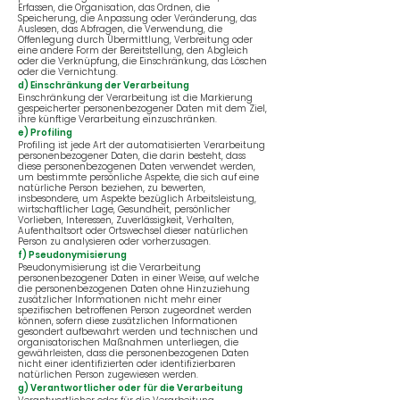
Erfassen, die Organisation, das Ordnen, die
Speicherung, die Anpassung oder Veränderung, das
Auslesen, das Abfragen, die Verwendung, die
Offenlegung durch Übermittlung, Verbreitung oder
eine andere Form der Bereitstellung, den Abgleich
oder die Verknüpfung, die Einschränkung, das Löschen
oder die Vernichtung.
d) Einschränkung der Verarbeitung
Einschränkung der Verarbeitung ist die Markierung
gespeicherter personenbezogener Daten mit dem Ziel,
ihre künftige Verarbeitung einzuschränken.
e) Profiling
Profiling ist jede Art der automatisierten Verarbeitung
personenbezogener Daten, die darin besteht, dass
diese personenbezogenen Daten verwendet werden,
um bestimmte persönliche Aspekte, die sich auf eine
natürliche Person beziehen, zu bewerten,
insbesondere, um Aspekte bezüglich Arbeitsleistung,
wirtschaftlicher Lage, Gesundheit, persönlicher
Vorlieben, Interessen, Zuverlässigkeit, Verhalten,
Aufenthaltsort oder Ortswechsel dieser natürlichen
Person zu analysieren oder vorherzusagen.
f) Pseudonymisierung
Pseudonymisierung ist die Verarbeitung
personenbezogener Daten in einer Weise, auf welche
die personenbezogenen Daten ohne Hinzuziehung
zusätzlicher Informationen nicht mehr einer
spezifischen betroffenen Person zugeordnet werden
können, sofern diese zusätzlichen Informationen
gesondert aufbewahrt werden und technischen und
organisatorischen Maßnahmen unterliegen, die
gewährleisten, dass die personenbezogenen Daten
nicht einer identifizierten oder identifizierbaren
natürlichen Person zugewiesen werden.
g) Verantwortlicher oder für die Verarbeitung