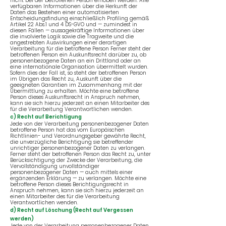
nicht bei der betroffenen Person erhoben werden: Alle
verfügbaren Informationen über die Herkunft der
Daten das Bestehen einer automatisierten
Entscheidungsfindung einschließlich Profiling gemäß
Artikel 22 Abs.1 und 4 DS-GVO und — zumindest in
diesen Fällen — aussagekräftige Informationen über
die involvierte Logik sowie die Tragweite und die
angestrebten Auswirkungen einer derartigen
Verarbeitung für die betroffene Person Ferner steht der
betroffenen Person ein Auskunftsrecht darüber zu, ob
personenbezogene Daten an ein Drittland oder an
eine internationale Organisation übermittelt wurden.
Sofern dies der Fall ist, so steht der betroffenen Person
im Übrigen das Recht zu, Auskunft über die
geeigneten Garantien im Zusammenhang mit der
Übermittlung zu erhalten. Möchte eine betroffene
Person dieses Auskunftsrecht in Anspruch nehmen,
kann sie sich hierzu jederzeit an einen Mitarbeiter des
für die Verarbeitung Verantwortlichen wenden.
c) Recht auf Berichtigung
Jede von der Verarbeitung personenbezogener Daten
betroffene Person hat das vom Europäischen
Richtlinien- und Verordnungsgeber gewährte Recht,
die unverzügliche Berichtigung sie betreffender
unrichtiger personenbezogener Daten zu verlangen.
Ferner steht der betroffenen Person das Recht zu, unter
Berücksichtigung der Zwecke der Verarbeitung, die
Vervollständigung unvollständiger
personenbezogener Daten — auch mittels einer
ergänzenden Erklärung — zu verlangen. Möchte eine
betroffene Person dieses Berichtigungsrecht in
Anspruch nehmen, kann sie sich hierzu jederzeit an
einen Mitarbeiter des für die Verarbeitung
Verantwortlichen wenden.
d) Recht auf Löschung (Recht auf Vergessen
werden)
Jede von der Verarbeitung personenbezogener Daten