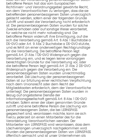
betroffene Person hat das vom Europäischen
Richtlinien- und Verordnungsgeber gewährte Recht,
von dem Verantwortlichen zu verlangen, dass die sie
betreffenden personenbezogenen Daten unverzüglich
gelöscht werden, sofern einer der folgenden Gründe
zutrifft und soweit die Verarbeitung nicht erforderlich
ist: Die personenbezogenen Daten wurden für solche
Zwecke erhoben oder auf sonstige Weise verarbeitet,
für welche sie nicht mehr notwendig sind. Die
betroffene Person widerruft ihre Einwilligung, auf die
sich die Verarbeitung gemäß Art. 6 Abs. 1 Buchstabe a
DS-GVO oder Art. 9 Abs. 2 Buchstabe a DS-GVO stützte,
und es fehlt an einer anderweitigen Rechtsgrundlage
für die Verarbeitung. Die betroffene Person legt
gemäß Art. 21 Abs. 1 DS-GVO Widerspruch gegen die
Verarbeitung ein, und es liegen keine vorrangigen
berechtigten Gründe für die Verarbeitung vor, oder
die betroffene Person legt gemäß Art. 21 Abs. 2 DS-GVO
Widerspruch gegen die Verarbeitung ein. Die
personenbezogenen Daten wurden unrechtmäßig
verarbeitet. Die Löschung der personenbezogenen
Daten ist zur Erfüllung einer rechtlichen Verpflichtung
nach dem Unionsrecht oder dem Recht der
Mitgliedstaaten erforderlich, dem der Verantwortliche
unterliegt. Die personenbezogenen Daten wurden in
Bezug auf angebotene Dienste der
Informationsgesellschaft gemäß Art. 8 Abs. 1 DS-GVO
erhoben. Sofern einer der oben genannten Gründe
zutrifft und eine betroffene Person die Löschung von
personenbezogenen Daten, die bei LERNSPASS
gespeichert sind, veranlassen möchte, kann sie sich
hierzu jederzeit an einen Mitarbeiter des für die
Verarbeitung Verantwortlichen wenden. Der
Mitarbeiter von LERNSPASS wird veranlassen, dass dem
Löschverlangen unverzüglich nachgekommen wird.
Wurden die personenbezogenen Daten von LERNSPASS
öffentlich gemacht und ist unser Unternehmen als