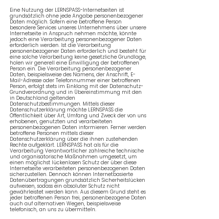
Eine Nutzung der LERNSPASS-Internetseiten ist
grundsätzlich ohne jede Angabe personenbezogener
Daten möglich. Sofern eine betroffene Person
besondere Services unseres Unternehmens über unsere
Internetseite in Anspruch nehmen möchte, könnte
jedoch eine Verarbeitung personenbezogener Daten
erforderlich werden. Ist die Verarbeitung
personenbezogener Daten erforderlich und besteht für
eine solche Verarbeitung keine gesetzliche Grundlage,
holen wir generell eine Einwilligung der betroffenen
Person ein. Die Verarbeitung personenbezogener
Daten, beispielsweise des Namens, der Anschrift, E-
Mail-Adresse oder Telefonnummer einer betroffenen
Person, erfolgt stets im Einklang mit der Datenschutz-
Grundverordnung und in Übereinstimmung mit den
in Deutschland geltenden
Datenschutzbestimmungen. Mittels dieser
Datenschutzerklärung möchte LERNSPASS die
Öffentlichkeit über Art, Umfang und Zweck der von uns
erhobenen, genutzten und verarbeiteten
personenbezogenen Daten informieren. Ferner werden
betroffene Personen mittels dieser
Datenschutzerklärung über die ihnen zustehenden
Rechte aufgeklärt. LERNSPASS hat als für die
Verarbeitung Verantwortlicher zahlreiche technische
und organisatorische Maßnahmen umgesetzt, um
einen möglichst lückenlosen Schutz der über diese
Internetseite verarbeiteten personenbezogenen Daten
sicherzustellen. Dennoch können Internetbasierte
Datenübertragungen grundsätzlich Sicherheitslücken
aufweisen, sodass ein absoluter Schutz nicht
gewährleistet werden kann. Aus diesem Grund steht es
jeder betroffenen Person frei, personenbezogene Daten
auch auf alternativen Wegen, beispielsweise
telefonisch, an uns zu übermitteln.