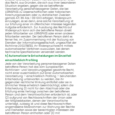
das Recht, aus Gründen, die sich aus ihrer besonderen
Situation ergeben, gegen die sie betreffende
Verarbeitung personenbezogener Daten, die bei
LERNSPASS zu wissenschaftlichen oder historischen
Forschungszwecken oder zu statistischen Zwecken
gemäß Art. 89 Abs. 1 DS-GVO erfolgen, Widerspruch
einzulegen, es sei denn, eine solche Verarbeitung ist
zur Erfüllung einer im öffentlichen Interesse liegenden
Aufgabe erforderlich. Zur Ausübung des Rechts auf
Widerspruch kann sich die betroffene Person direkt
jeden Mitarbeiter von LERNSPASS oder einen anderen
Mitarbeiter wenden. Der betroffenen Person steht es
ferner frei, im Zusammenhang mit der Nutzung von
Diensten der Informationsgesellschaft, ungeachtet der
Richtlinie 2002/58/EG, ihr Widerspruchsrecht mittels
automatisierter Verfahren auszuüben, bei denen
technische Spezifikationen verwendet werden.
h) Automatisierte Entscheidungen im Einzelfall
einschließlich Profiling
Jede von der Verarbeitung personenbezogener Daten
betroffene Person hat das vom Europäischen
Richtlinien- und Verordnungsgeber gewährte Recht,
nicht einer ausschließlich auf einer automatisierten
Verarbeitung — einschließlich Profiling — beruhenden
Entscheidung unterworfen zu werden, die ihr
gegenüber rechtliche Wirkung entfaltet oder sie in
ähnlicher Weise erheblich beeinträchtigt, sofern die
Entscheidung (1) nicht für den Abschluss oder die
Erfüllung eines Vertrags zwischen der betroffenen
Person und dem Verantwortlichen erforderlich ist, oder
(2) aufgrund von Rechtsvorschriften der Union oder
der Mitgliedstaaten, denen der Verantwortliche
unterliegt, zulässig ist und diese Rechtsvorschriften
angemessene Maßnahmen zur Wahrung der Rechte
und Freiheiten sowie der berechtigten Interessen der
betroffenen Person enthalten oder (3) mit