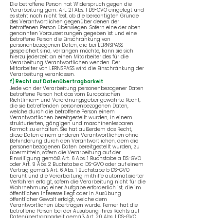
Die betroffene Person hat Widerspruch gegen die
Verarbeitung gem. Art. 21 Abs. 1 DS-GVO eingelegt und
es steht noch nicht fest, ob die berechtigten Gründe
des Verantwortlichen gegenüber denen der
betroffenen Person überwiegen. Sofern eine der oben
genannten Voraussetzungen gegeben ist und eine
betroffene Person die Einschränkung von
personenbezogenen Daten, die bei LERNSPASS
gespeichert sind, verlangen möchte, kann sie sich
hierzu jederzeit an einen Mitarbeiter des für die
Verarbeitung Verantwortlichen wenden. Der
Mitarbeiter von LERNSPASS wird die Einschränkung der
Verarbeitung veranlassen.
f) Recht auf Datenübertragbarkeit
Jede von der Verarbeitung personenbezogener Daten
betroffene Person hat das vom Europäischen
Richtlinien- und Verordnungsgeber gewährte Recht,
die sie betreffenden personenbezogenen Daten,
welche durch die betroffene Person einem
Verantwortlichen bereitgestellt wurden, in einem
strukturierten, gängigen und maschinenlesbaren
Format zu erhalten. Sie hat außerdem das Recht,
diese Daten einem anderen Verantwortlichen ohne
Behinderung durch den Verantwortlichen, dem die
personenbezogenen Daten bereitgestellt wurden, zu
übermitteln, sofern die Verarbeitung auf der
Einwilligung gemäß Art. 6 Abs. 1 Buchstabe a DS-GVO
oder Art. 9 Abs. 2 Buchstabe a DS-GVO oder auf einem
Vertrag gemäß Art. 6 Abs. 1 Buchstabe b DS-GVO
beruht und die Verarbeitung mithilfe automatisierter
Verfahren erfolgt, sofern die Verarbeitung nicht für die
Wahrnehmung einer Aufgabe erforderlich ist, die im
öffentlichen Interesse liegt oder in Ausübung
öffentlicher Gewalt erfolgt, welche dem
Verantwortlichen übertragen wurde. Ferner hat die
betroffene Person bei der Ausübung ihres Rechts auf
Datenübertragbarkeit gemäß Art. 20 Abs. 1 DS-GVO