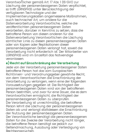
Verantwortlicher gemäß Art. 17 Abs. 1 DS-GVO zur
Löschung der personenbezogenen Daten verpflichtet,
so trifft LERNSPASS unter Berücksichtigung der
verfügbaren Technologie und der
Implementierungskosten angemessene Maßnahmen,
auch technischer Art, um andere für die
Datenverarbeitung Verantwortliche, welche die
veröffentlichten personenbezogenen Daten
verarbeiten, darüber in Kenntnis zu setzen, dass die
betroffene Person von diesen anderen für die
Datenverarbeitung Verantwortlichen die Löschung
sämtlicher Links zu diesen personenbezogenen Daten
oder von Kopien oder Replikationen dieser
personenbezogenen Daten verlangt hat, soweit die
Verarbeitung nicht erforderlich ist. Der Mitarbeiter von
LERNSPASS wird im Einzelfall das Notwendige
veranlassen.
e) Recht auf Einschränkung der Verarbeitung
Jede von der Verarbeitung personenbezogener Daten
betroffene Person hat das vom Europäischen
Richtlinien- und Verordnungsgeber gewährte Recht,
von dem Verantwortlichen die Einschränkung der
Verarbeitung zu verlangen, wenn eine der folgenden
Voraussetzungen gegeben ist: Die Richtigkeit der
personenbezogenen Daten wird von der betroffenen
Person bestritten, und zwar für eine Dauer, die es dem
Verantwortlichen ermöglicht, die Richtigkeit der
personenbezogenen Daten zu überprüfen.
Die Verarbeitung ist unrechtmäßig, die betroffene
Person lehnt die Löschung der personenbezogenen
Daten ab und verlangt stattdessen die Einschränkung
der Nutzung der personenbezogenen Daten.
Der Verantwortliche benötigt die personenbezogenen
Daten für die Zwecke der Verarbeitung nicht länger,
die betroffene Person benötigt sie jedoch zur
Geltendmachung, Ausübung oder Verteidigung von
Rechtsansprüchen.