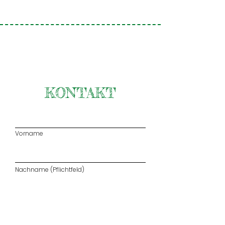
KOSTENLOSE
PROBESTUNDE
JETZT TERMIN
VEREINBAREN!
KONTAKT
Vorname
Nachname (Pflichtfeld)
E-Mail (Pflichtfeld)