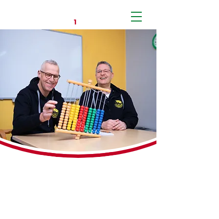
DEINE
NUMMER
E
1
NS